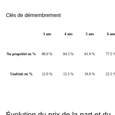
Clés de démembrement
3 ans
4 ans
5 ans
6 ans
Nu propriété en %
88.0 %
84.5 %
81.0 %
77.5 
Usufruit en %
12.0 %
15.5 %
19.0 %
22.5 
Évolution du prix de la part et du