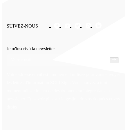
SUIVEZ-NOUS
Je m'inscris à la newsletter
Votre adresse email est uniquement utilisée pour vous envoyer
les lettres d'information SCPI Sign. Vous pouvez à tout
moment utiliser le lien de désabonnement intégré dans la
newsletter.
En savoir plus sur la gestion de vos données et vos
droits