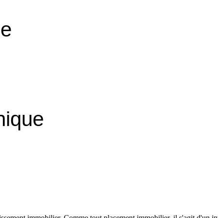
le
hique
ement immobilier. Comme tout placement immobilier, il s'agit d'un inves