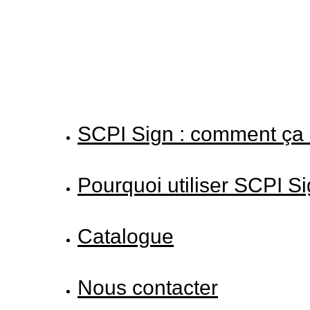
Votre adresse email est uniquement utilisée pour vous envo
les lettres d'information SCPI Sign. Vous pouvez à tout
moment utiliser le lien de désabonnement intégré dans la
newsletter.
En savoir plus sur la gestion de vos données et 
droits
SCPI Sign : comment ça
Pourquoi utiliser SCPI S
Catalogue
Nous contacter