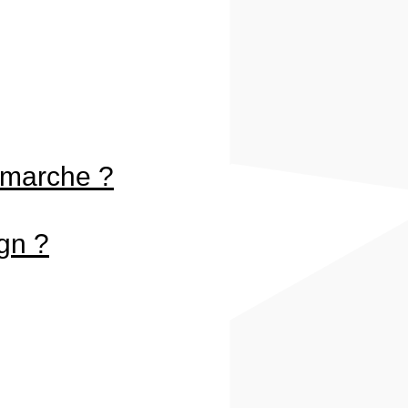
yer
vos
 marche ?
ign ?