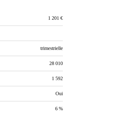
1 201 €
trimestrielle
28 010
1 592
Oui
6 %