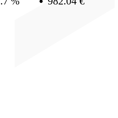
.7 %
982.04 €