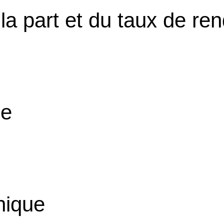
 la part et du taux de r
le
hique